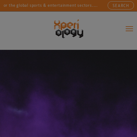
he global sports & entertainment sectors....
Connecti
SEARCH
Main Navigation