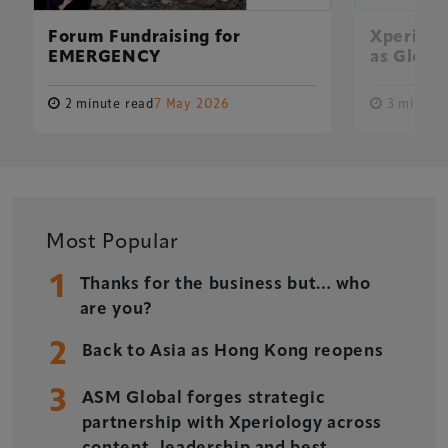
Forum Fundraising for
Xperiolo
EMERGENCY
as Global
2 minute read
7 May 2026
3 minute 
Xperiology – the UK-based events, publishing and
marketing agency dedicated to the global sports, arts,
leisure and entertainment sectors.
Delegate Booking Terms & Conditions
Sponsorship Terms & Conditions
Most Popular
Privacy Policy
1
Thanks for the business but… who
Cookie Policy
are you?
Sitemap
2
Back to Asia as Hong Kong reopens
3
ASM Global forges strategic
partnership with Xperiology across