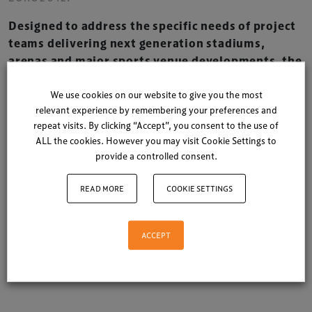
Designed to address the specific needs of project
teams delivering next generation stadiums,
arenas and major sports venue developments, the
total focus of
TheStadiumBusiness Design &
Development Summit 2012 is knowledge-transfer
We use cookies on our website to give you the most
relevant experience by remembering your preferences and
and networking
.
repeat visits. By clicking “Accept”, you consent to the use of
Join us in Warsaw for two days of discussions, site
ALL the cookies. However you may visit Cookie Settings to
provide a controlled consent.
visits and peer-to-peer networking that will
change your stadium plans forever.
READ MORE
COOKIE SETTINGS
REGISTER NOW TO JOIN US IN WARSAW!
ACCEPT